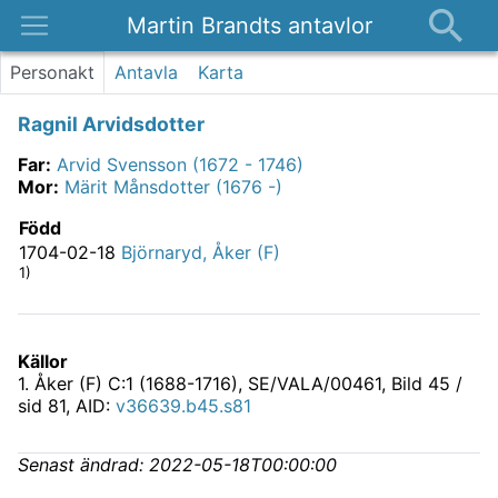
Martin Brandts antavlor
Platser
Personakt
Antavla
Karta
Nyheter
Ragnil Arvidsdotter
Om
Far
:
Arvid Svensson (1672 - 1746)
Kontakt
Mor
:
Märit Månsdotter (1676 -)
Född
1704-02-18
Björnaryd, Åker (F)
1)
Källor
1
.
Åker (F) C:1 (1688-1716), SE/VALA/00461
, Bild 45 /
sid 81, AID:
v36639.b45.s81
Senast ändrad:
2022-05-18T00:00:00