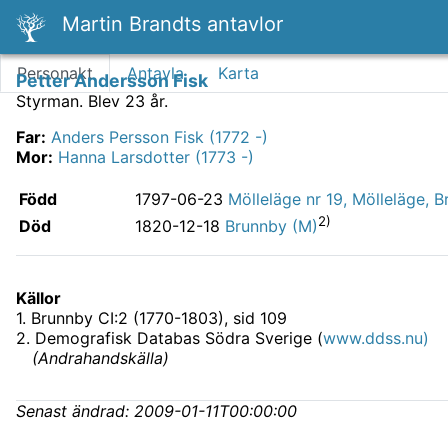
Martin Brandts antavlor
Personakt
Antavla
Karta
Petter Andersson Fisk
Styrman.
Blev 23 år.
Far
:
Anders Persson Fisk (1772 -)
Mor
:
Hanna Larsdotter (1773 -)
Född
1797-06-23
Mölleläge nr 19, Mölleläge, 
2)
Död
1820-12-18
Brunnby (M)
Källor
1
.
Brunnby CI:2 (1770-1803)
, sid 109
2
.
Demografisk Databas Södra Sverige (
www.ddss.nu)
(
Andrahandskälla
)
Senast ändrad:
2009-01-11T00:00:00