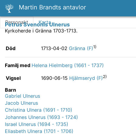
Martin Brandts antavlor
Personakt
Karta
Petrus Svenonis Ulnerus
Kyrkoherde i Gränna 1703-1713.
1)
Död
1713-04-02
Gränna (F)
Familj med
Helena Hielmberg (1661 - 1737)
2)
Vigsel
1690-06-15
Hjälmseryd (F)
Barn
Gabriel Ulnerus
Jacob Ulnerus
Christina Ulnera (1691 - 1710)
Johannes Ulnerus (1693 - 1724)
Israel Ulnerus (1694 - 1735)
Eliasbeth Ulnera (1701 - 1706)