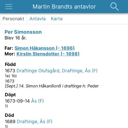
Martin Brandts antavlor
Platser
Personakt
Antavla
Karta
Nyheter
Per Simonsson
Om
Blev 16 år.
Kontakt
Far
:
Simon Håkansson (- 1696)
Mor
:
Kirstin Stensdotter (- 1698)
Född
1673
Draftinge Olufsgård, Draftinge, Ås (F)
1a) 1b)
1673
[Sept.] 14. Simon Håkanßonß i draftinge h: Peder
Döpt
1673-09-14
Ås (F)
1)
Död
1689
Draftinge, Ås (F)
1)