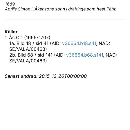
1689
Aprilis Simon HÅkensons sohn i draftinge som heet Pähr.
Källor
1
.
Ås C:1 (1666-1707)
1
a
.
Bild 18 / sid 41 (AID:
v36664.b18.s41
, NAD:
SE/VALA/00463)
2
b
.
Bild 68 / sid 141 (AID:
v36664.b68.s141
, NAD:
SE/VALA/00463)
Senast ändrad:
2015-12-26T00:00:00