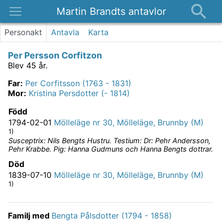
Martin Brandts antavlor
Platser
Personakt
Antavla
Karta
Nyheter
Per Persson Corfitzon
Om
Blev 45 år.
Kontakt
Far
:
Per Corfitsson (1763 - 1831)
Mor
:
Kristina Persdotter (- 1814)
Född
1794-02-01
Mölleläge nr 30, Mölleläge, Brunnby (M)
1)
Susceptrix: Nils Bengts Hustru. Testium: Dr: Pehr Andersson,
Pehr Krabbe. Pig: Hanna Gudmuns och Hanna Bengts dottrar.
Död
1839-07-10
Mölleläge nr 30, Mölleläge, Brunnby (M)
1)
Familj med
Bengta Pålsdotter (1794 - 1858)