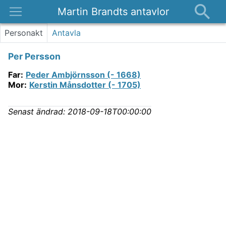
Martin Brandts antavlor
Platser
Personakt
Antavla
Nyheter
Per Persson
Om
Far
:
Peder Ambjörnsson (- 1668)
Kontakt
Mor
:
Kerstin Månsdotter (- 1705)
Senast ändrad:
2018-09-18T00:00:00