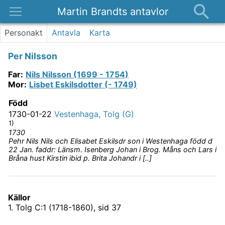
Martin Brandts antavlor
Platser
Personakt
Antavla
Karta
Nyheter
Per Nilsson
Om
Far
:
Nils Nilsson (1699 - 1754)
Kontakt
Mor
:
Lisbet Eskilsdotter (- 1749)
Född
1730-01-22
Vestenhaga, Tolg (G)
1)
1730
Pehr Nils Nils och Elisabet Eskilsdr son i Westenhaga född d
22 Jan. faddr: Länsm. Isenberg Johan i Brog. Måns och Lars i
Bråna hust Kirstin ibid p. Brita Johandr i [..]
Källor
1
.
Tolg C:1 (1718-1860)
, sid 37