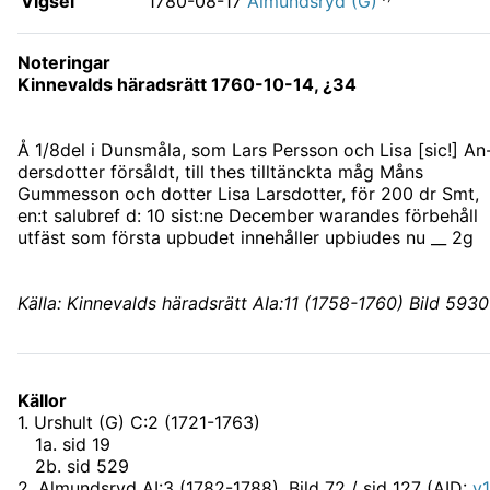
Vigsel
1780-08-17
Almundsryd (G)
Noteringar
Kinnevalds häradsrätt 1760-10-14, ¿34
Å 1/8del i Dunsmåla, som Lars Persson och Lisa [sic!] An
dersdotter försåldt, till thes tilltänckta måg Måns
Gummesson och dotter Lisa Larsdotter, för 200 dr Smt,
en:t salubref d: 10 sist:ne December warandes förbehåll
utfäst som första upbudet innehåller upbiudes nu __ 2g
Källa: Kinnevalds häradsrätt AIa:11 (1758-1760) Bild 5930
Källor
1
.
Urshult (G) C:2 (1721-1763)
1
a
.
sid 19
2
b
.
sid 529
2
.
Almundsryd AI:3 (1782-1788)
, Bild 72 / sid 127 (AID:
v