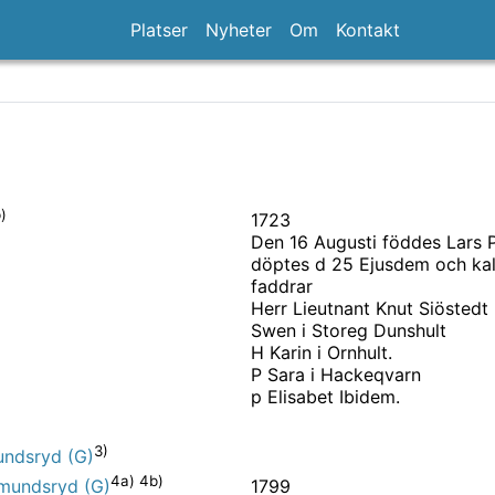
Platser
Nyheter
Om
Kontakt
)
1723
Den 16 Augusti föddes Lars 
döptes d 25 Ejusdem och kal
faddrar
Herr Lieutnant Knut Siöstedt
Swen i Storeg Dunshult
H Karin i Ornhult.
P Sara i Hackeqvarn
p Elisabet Ibidem.
)
3)
mundsryd (G)
4a) 4b)
1799
Almundsryd (G)