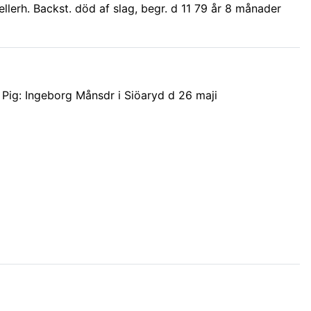
jellerh. Backst. död af slag, begr. d 11 79 år 8 månader
 Pig: Ingeborg Månsdr i Siöaryd d 26 maji