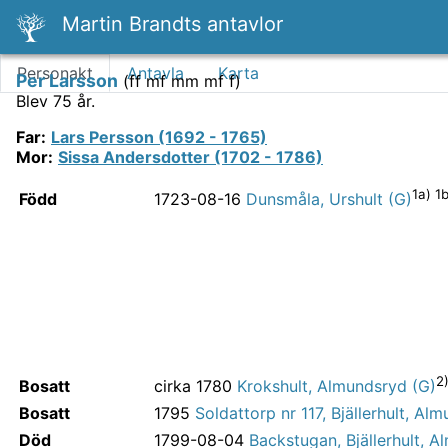
Martin Brandts antavlor
Personakt
Antavla
Karta
Per Larsson
(
ff mf mm mf f
)
Blev 75 år.
Far
:
Lars Persson (1692 - 1765)
Mor
:
Sissa Andersdotter (1702 - 1786)
1a) 1b
Född
1723-08-16
Dunsmåla, Urshult (G)
2
Bosatt
cirka 1780
Krokshult, Almundsryd (G)
Bosatt
1795
Soldattorp nr 117, Bjällerhult, Al
Död
1799-08-04
Backstugan, Bjällerhult, 