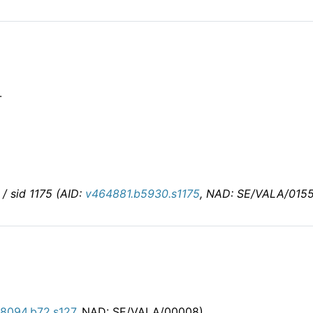
-
 / sid 1175 (AID:
v464881.b5930.s1175
, NAD: SE/VALA/015
18094.b72.s127
, NAD: SE/VALA/00008)