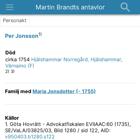
Martin Brandts antavlor
Platser
Personakt
Nyheter
1)
Per Jonsson
Om
Kontakt
Död
cirka 1754
Hjälshammar Norregård, Hjälshammar,
Värnamo (F)
2) 3)
Familj med
Maria Jonsdotter (- 1755)
Källor
1
.
Göta Hovrätt - Advokatfiskalen EVIIAAC:60 (1735),
SE/VaLA/03825/03
, Bild 1280 / sid 122, AID:
v950403.b1280.s122