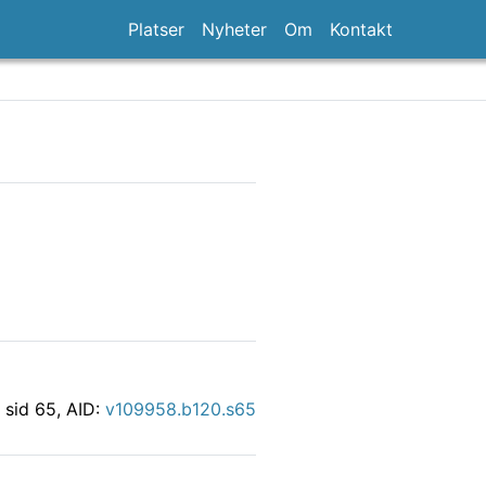
Platser
Nyheter
Om
Kontakt
/ sid 65, AID:
v109958.b120.s65