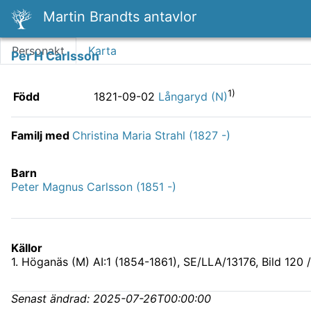
Martin Brandts antavlor
Personakt
Karta
Per H Carlsson
1)
Född
1821-09-02
Långaryd (N)
Familj med
Christina Maria Strahl (1827 -)
Barn
Peter Magnus Carlsson (1851 -)
Källor
1
.
Höganäs (M) AI:1 (1854-1861), SE/LLA/13176
, Bild 120 
Senast ändrad:
2025-07-26T00:00:00