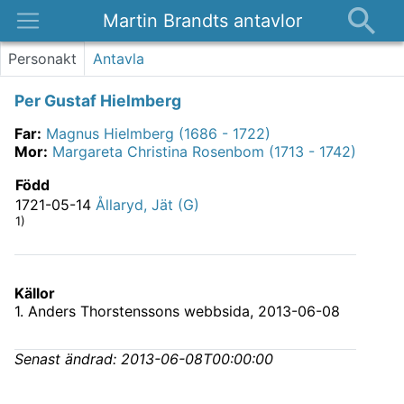
Martin Brandts antavlor
Platser
Personakt
Antavla
Nyheter
Per Gustaf Hielmberg
Om
Far
:
Magnus Hielmberg (1686 - 1722)
Kontakt
Mor
:
Margareta Christina Rosenbom (1713 - 1742)
Född
1721-05-14
Ållaryd, Jät (G)
1)
Källor
1
.
Anders Thorstenssons webbsida, 2013-06-08
Senast ändrad:
2013-06-08T00:00:00