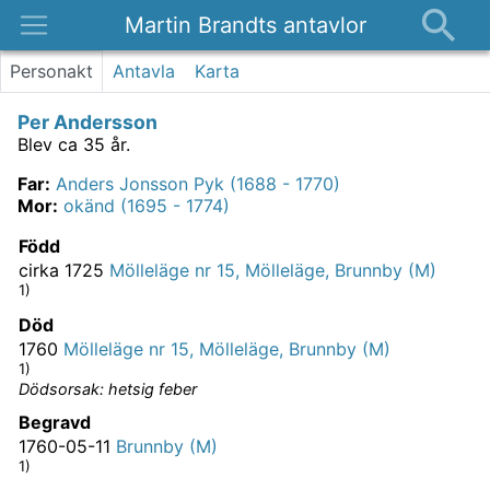
Martin Brandts antavlor
Platser
Personakt
Antavla
Karta
Nyheter
Per Andersson
Om
Blev ca 35 år.
Kontakt
Far
:
Anders Jonsson Pyk (1688 - 1770)
Mor
:
okänd (1695 - 1774)
Född
cirka 1725
Mölleläge nr 15, Mölleläge, Brunnby (M)
1)
Död
1760
Mölleläge nr 15, Mölleläge, Brunnby (M)
1)
Dödsorsak: hetsig feber
Begravd
1760-05-11
Brunnby (M)
1)