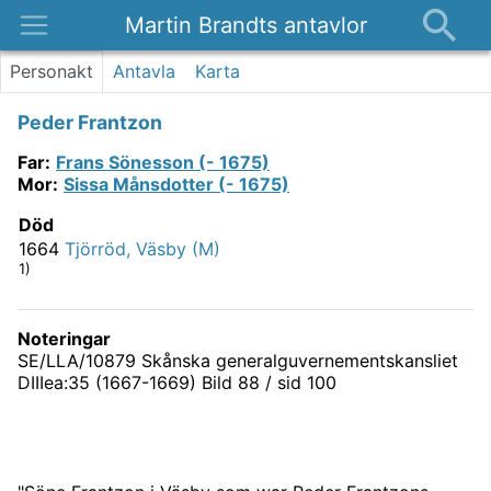
Martin Brandts antavlor
Platser
Personakt
Antavla
Karta
Nyheter
Peder Frantzon
Om
Far
:
Frans Sönesson (- 1675)
Kontakt
Mor
:
Sissa Månsdotter (- 1675)
Död
1664
Tjörröd, Väsby (M)
1)
Noteringar
SE/LLA/10879 Skånska generalguvernementskansliet
DIIIea:35 (1667-1669) Bild 88 / sid 100