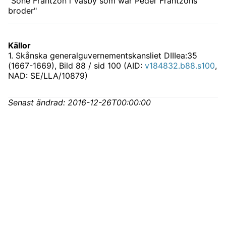
"Söne Frantzon i Väsby som war Peder Frantzons
broder"
Källor
1
.
Skånska generalguvernementskansliet DIIIea:35
(1667-1669)
, Bild 88 / sid 100 (AID:
v184832.b88.s100
,
NAD: SE/LLA/10879)
Senast ändrad:
2016-12-26T00:00:00