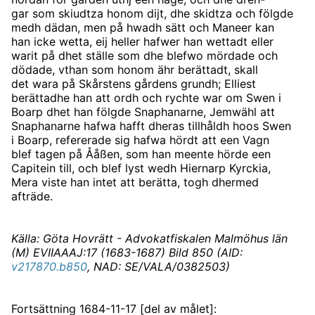
gar som skiudtza honom dijt, dhe skidtza och fölgde
medh dädan, men på hwadh sätt och Maneer kan
han icke wetta, eij heller hafwer han wettadt eller
warit på dhet ställe som dhe blefwo mördade och
dödade, vthan som honom ähr berättadt, skall
det wara på Skårstens gårdens grundh; Elliest
berättadhe han att ordh och rychte war om Swen i
Boarp dhet han fölgde Snaphanarne, Jemwähl att
Snaphanarne hafwa hafft dheras tillhåldh hoos Swen
i Boarp, refererade sig hafwa hördt att een Vagn
blef tagen på Ååßen, som han meente hörde een
Capitein till, och blef lyst wedh Hiernarp Kyrckia,
Mera viste han intet att berätta, togh dhermed
afträde.
Källa: Göta Hovrätt - Advokatfiskalen Malmöhus län
(M) EVIIAAAJ:17 (1683-1687) Bild 850 (AID:
v217870.b850
, NAD: SE/VALA/0382503)
Fortsättning 1684-11-17 [del av målet]: