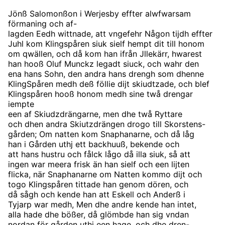
Jönß Salomonßon i Werjesby effter alwfwarsam
förmaning och af-
lagden Eedh wittnade, att vngefehr Någon tijdh effter
Juhl kom Klingspåren siuk sielf hempt dit till honom
om qwällen, och då kom han ifrån Jllekärr, hwarest
han hooß Oluf Munckz legadt siuck, och wahr den
ena hans Sohn, den andra hans drengh som dhenne
KlingSpåren medh deß föllie dijt skiudtzade, och blef
Klingspåren hooß honom medh sine twå drengar
iempte
een af Skiudzdrängarne, men dhe twå Ryttare
och dhen andra Skiutzdrängen drogo till Skorstens-
gården; Om natten kom Snaphanarne, och då låg
han i Gården uthj ett backhuuß, bekende och
att hans hustru och fålck lågo då illa siuk, så att
ingen war meera frisk än han sielf och een lijten
flicka, när Snaphanarne om Natten kommo dijt och
togo Klingspåren tittade han genom dören, och
då sågh och kende han att Eskell och Anderß i
Tyjarp war medh, Men dhe andre kende han intet,
alla hade dhe bößer, då glömbde han sig vndan
nordan för gården uthj een hage, och dhe dren-