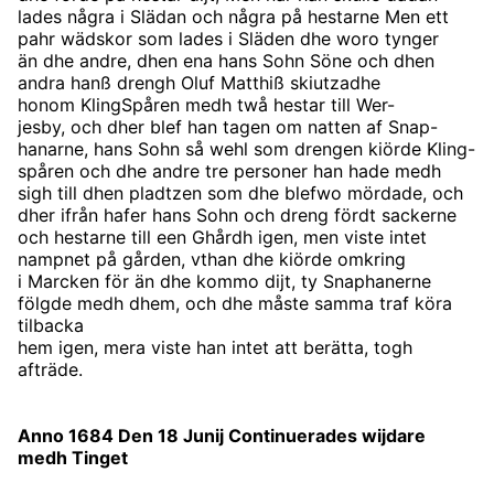
lades några i Slädan och några på hestarne Men ett
pahr wädskor som lades i Släden dhe woro tynger
än dhe andre, dhen ena hans Sohn Söne och dhen
andra hanß drengh Oluf Matthiß skiutzadhe
honom KlingSpåren medh twå hestar till Wer-
jesby, och dher blef han tagen om natten af Snap-
hanarne, hans Sohn så wehl som drengen kiörde Kling-
spåren och dhe andre tre personer han hade medh
sigh till dhen pladtzen som dhe blefwo mördade, och
dher ifrån hafer hans Sohn och dreng fördt sackerne
och hestarne till een Ghårdh igen, men viste intet
nampnet på gården, vthan dhe kiörde omkring
i Marcken för än dhe kommo dijt, ty Snaphanerne
fölgde medh dhem, och dhe måste samma traf köra
tilbacka
hem igen, mera viste han intet att berätta, togh
afträde.
Anno 1684 Den 18 Junij Continuerades wijdare
medh Tinget