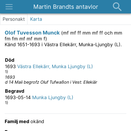
Martin Brandts antavlor
Platser
Personakt
Karta
Nyheter
Olof Tuvesson Munck
(
mf mf ff mm mf ff och mm
Om
fm fm mf mf mm f
)
Känd 1651-1693 i Västra Ellekärr, Munka-Ljungby (L).
Kontakt
Död
1693
Västra Ellekärr, Munka Ljungby (L)
1)
1693
d 14 Maii begrofz Oluf Tufwaßon i Vest: Ellekiär
Begravd
1693-05-14
Munka Ljungby (L)
1)
Familj med
okänd