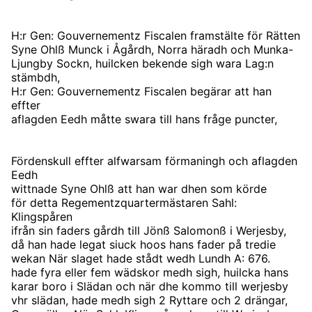
H:r Gen: Gouvernementz Fiscalen framstälte för Rätten
Syne Ohlß Munck i Ågårdh, Norra häradh och Munka-
Ljungby Sockn, huilcken bekende sigh wara Lag:n
stämbdh,
H:r Gen: Gouvernementz Fiscalen begärar att han
effter
aflagden Eedh måtte swara till hans fråge puncter,
Fördenskull effter alfwarsam förmaningh och aflagden
Eedh
wittnade Syne Ohlß att han war dhen som körde
för detta Regementzquartermästaren Sahl:
Klingspåren
ifrån sin faders gårdh till Jönß Salomonß i Werjesby,
då han hade legat siuck hoos hans fader på tredie
wekan När slaget hade stådt wedh Lundh A: 676.
hade fyra eller fem wädskor medh sigh, huilcka hans
karar boro i Slädan och när dhe kommo till werjesby
vhr slädan, hade medh sigh 2 Ryttare och 2 drängar,