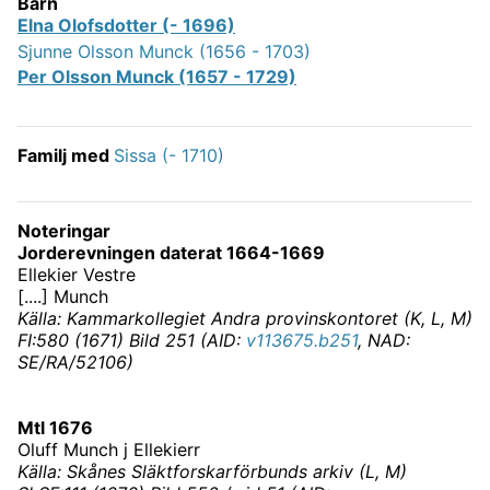
Barn
Elna Olofsdotter (- 1696)
Sjunne Olsson Munck (1656 - 1703)
Per Olsson Munck (1657 - 1729)
Familj med
Sissa (- 1710)
Noteringar
Jorderevningen daterat 1664-1669
Ellekier Vestre
[....] Munch
Källa: Kammarkollegiet Andra provinskontoret (K, L, M)
FI:580 (1671) Bild 251 (AID:
v113675.b251
, NAD:
SE/RA/52106)
Mtl 1676
Oluff Munch j Ellekierr
Källa: Skånes Släktforskarförbunds arkiv (L, M)