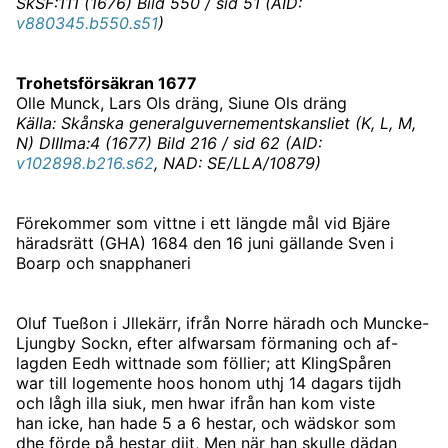
SkSF:111 (1676) Bild 550 / sid 51 (AID:
v880345.b550.s51
)
Trohetsförsäkran 1677
Olle Munck, Lars Ols dräng, Siune Ols dräng
Källa: Skånska generalguvernementskansliet (K, L, M,
N) DIIIma:4 (1677) Bild 216 / sid 62 (AID:
v102898.b216.s62
, NAD: SE/LLA/10879)
Förekommer som vittne i ett längde mål vid Bjäre
häradsrätt (GHA) 1684 den 16 juni gällande Sven i
Boarp och snapphaneri
Oluf Tueßon i Jllekärr, ifrån Norre häradh och Muncke-
Ljungby Sockn, efter alfwarsam förmaning och af-
lagden Eedh wittnade som föllier; att KlingSpåren
war till logemente hoos honom uthj 14 dagars tijdh
och lågh illa siuk, men hwar ifrån han kom viste
han icke, han hade 5 a 6 hestar, och wädskor som
dhe förde på hestar dijt, Men när han skulle dädan