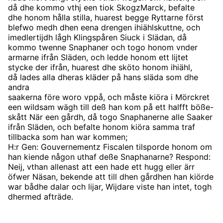
då dhe kommo vthj een tiok SkogzMarck, befalte
dhe honom hålla stilla, huarest begge Ryttarne först
blefwo medh dhen eena drengen ihiählskuttne, och
imedlertijdh lågh Klingspåren Siuck i Slädan, då
kommo twenne Snaphaner och togo honom vnder
armarne ifrån Släden, och ledde honom ett lijtet
stycke der ifrån, huarest dhe sköto honom ihiähl,
då lades alla dheras kläder på hans släda som dhe
andra
saakerna före woro vppå, och måste kiöra i Mörckret
een wildsam wägh till deß han kom på ett halfft böße-
skått När een gårdh, då togo Snaphanerne alle Saaker
ifrån Släden, och befalte honom kiöra samma traf
tillbacka som han war kommen;
H:r Gen: Gouvernementz Fiscalen tilsporde honom om
han kiende någon uthaf deße Snaphanarne? Respond:
Neij, vthan allenast att een hade ett hugg eller ärr
öfwer Näsan, bekende att till dhen gårdhen han kiörde
war bådhe dalar och lijar, Wijdare viste han intet, togh
dhermed afträde.