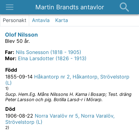
Martin Brandts antavlor
Platser
Personakt
Antavla
Karta
Nyheter
Olof Nilsson
Om
Blev 50 år.
Kontakt
Far
:
Nils Sonesson (1818 - 1905)
Mor
:
Elna Larsdotter (1826 - 1913)
Född
1855-09-14
Håkantorp nr 2, Håkantorp, Strövelstorp
(L)
1)
Sucp. Hem.Eg. Måns Nilssons H. Karna i Bosarp; Test. dräng
Peter Larsson och pig. Botilla Larsd-r i Mörarp.
Död
1906-08-22
Norra Varalöv nr 5, Norra Varalöv,
Strövelstorp (L)
2)