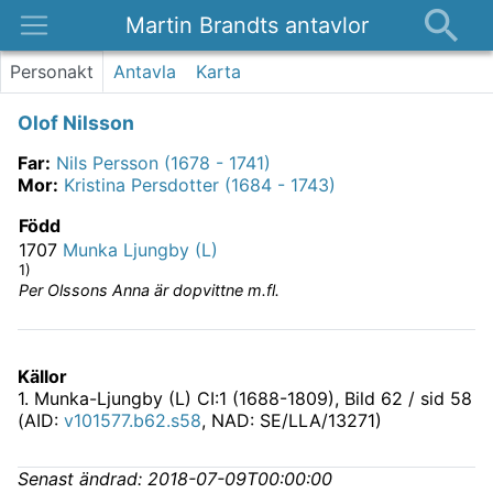
Martin Brandts antavlor
Platser
Personakt
Antavla
Karta
Nyheter
Olof Nilsson
Om
Far
:
Nils Persson (1678 - 1741)
Kontakt
Mor
:
Kristina Persdotter (1684 - 1743)
Född
1707
Munka Ljungby (L)
1)
Per Olssons Anna är dopvittne m.fl.
Källor
1
.
Munka-Ljungby (L) CI:1 (1688-1809)
, Bild 62 / sid 58
(AID:
v101577.b62.s58
, NAD: SE/LLA/13271)
Senast ändrad:
2018-07-09T00:00:00