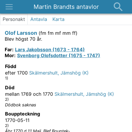
Martin Brandts antavlor
Platser
Personakt
Antavla
Karta
Nyheter
Olof Larsson
(
fm fm mf mm ff
)
Om
Blev högst 70 år.
Kontakt
Far
:
Lars Jakobsson (1673 - 1764)
Mor
:
Svenborg Olofsdotter (1675 - 1747)
Född
efter 1700
Skälmershult, Jämshög (K)
1)
Död
mellan 1769 och 1770
Skälmershult, Jämshög (K)
2)
Dödbok saknas
Bouppteckning
1770-05-11
2)
Åhr 1770 d 11 Maij, Blef Bouptek-