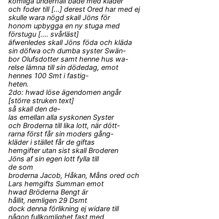
komliga underhåll både med kläder
och foder till [...] derest Ored har med ej
skulle wara nögd skall Jöns för
honom upbygga en ny stuga med
förstugu [.... svårläst]
äfwenledes skall Jöns föda och kläda
sin döfwa och dumba syster Swän-
bor Olufsdotter samt henne hus wa-
relse lämna till sin dödedag, emot
hennes 100 Smt i fastig-
heten.
2do: hwad löse ägendomen angår
[större struken text]
så skall den de-
las emellan alla syskonen Syster
och Broderna till lika lott, när dött-
rarna först får sin moders gång-
kläder i stället får de giftas
hemgifter utan sist skall Broderen
Jöns af sin egen lott fylla till
de som
broderna Jacob, Håkan, Måns ored och
Lars hemgifts Summan emot
hwad Bröderna Bengt är
hållit, nemligen 29 Dsmt
dock denna förlikning ej widare till
någon fullkomlighet fast med