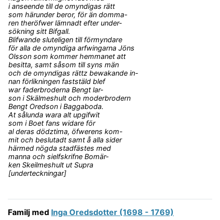
i anseende till de omyndigas rätt
som härunder beror, för än domma-
ren theröfwer lämnadt efter under-
sökning sitt Bifgall.
Blifwande sluteligen till förmyndare
för alla de omyndiga arfwingarna Jöns
Olsson som kommer hemmanet att
besitta, samt såsom till syns män
och de omyndigas rättz bewakande in-
nan förlikningen faststäld blef
war faderbroderna Bengt lar-
son i Skälmeshult och moderbrodern
Bengt Oredson i Baggaboda.
At sålunda wara alt upgifwit
som i Boet fans widare för
al deras dödztima, öfwerens kom-
mit och beslutadt samt å alla sider
härmed nögda stadfästes med
manna och sielfskrifne Bomär-
ken Skeilmeshult ut Supra
[underteckningar]
Familj med
Inga Oredsdotter (1698 - 1769)