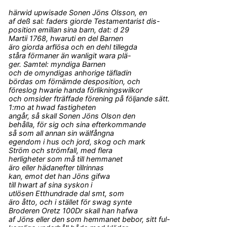
härwid upwisade Sonen Jöns Olsson, en
af deß sal: faders giorde Testamentarist dis-
position emillan sina barn, dat: d 29
Martii 1768, hwaruti en del Barnen
äro giorda arflösa och en dehl tillegda
ståra förmaner än wanligit wara plä-
ger. Samtel: myndiga Barnen
och de omyndigas anhorige täfladin
bördas om förnämde desposition, och
föreslog hwarie handa förlikningswilkor
och omsider fträffade förening på följande sätt.
1:mo at hwad fastigheten
angår, så skall Sonen Jöns Olson den
behålla, för sig och sina efterkommande
så som all annan sin wälfångna
egendom i hus och jord, skog och mark
Ström och strömfall, med flera
herligheter som må till hemmanet
äro eller hädanefter tillrinnas
kan, emot det han Jöns gifwa
till hwart af sina syskon i
utlösen Etthundrade dal smt, som
äro åtto, och i stället för swag synte
Broderen Oretz 100Dr skall han hafwa
af Jöns eller den som hemmanet bebor, sitt ful-