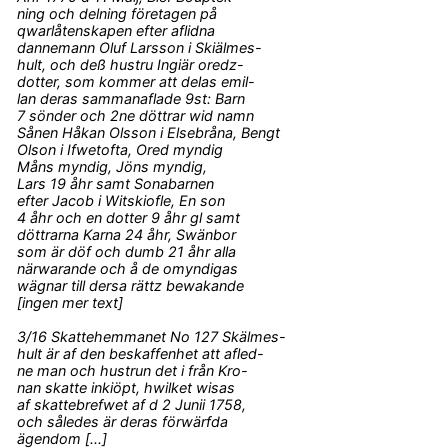
ning och delning företagen på
qwarlåtenskapen efter aflidna
dannemann Oluf Larsson i Skiälmes-
hult, och deß hustru Ingiär oredz-
dotter, som kommer att delas emil-
lan deras sammanaflade 9st: Barn
7 sönder och 2ne döttrar wid namn
Sånen Håkan Olsson i Elsebråna, Bengt
Olson i Ifwetofta, Ored myndig
Måns myndig, Jöns myndig,
Lars 19 åhr samt Sonabarnen
efter Jacob i Witskiofle, En son
4 åhr och en dotter 9 åhr gl samt
döttrarna Karna 24 åhr, Swänbor
som är döf och dumb 21 åhr alla
närwarande och å de omyndigas
wägnar till dersa rättz bewakande
[ingen mer text]
3/16 Skattehemmanet No 127 Skälmes-
hult är af den beskaffenhet att afled-
ne man och hustrun det i från Kro-
nan skatte inkiöpt, hwilket wisas
af skattebrefwet af d 2 Junii 1758,
och således är deras förwärfda
ägendom [...]