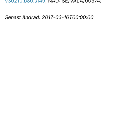
v30210.b80.s149
, NAD: SE/VALA/00374)
Senast ändrad:
2017-03-16T00:00:00