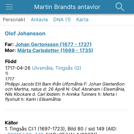
Martin Brandts antavlor
Platser
Personakt
Antavla
DNA (
1
)
Karta
Nyheter
Olof Johansson
Om
Far
:
Johan Gertonsson (1677 - 1727)
Kontakt
Mor
:
Märta Carlsdotter (1669 - 1735)
Född
1717-04-26
Ulvsmåla, Tingsås (G)
1)
1717
Philippi Jacobi Ett Barn ifrån Ulfzmåhla F: Johan Giertenßon
och Mertha, natus d: 26 Aprill N: Oluf. Abraham i Elsemåhla,
Nils Klockare d. Carl ibidem: h Annika Tunners h: Merta i
flyxhult h: Karin i Ellsemåhla
Källor
1
.
Tingsås CI:1 (1697-1723)
, Bild 80 / sid 149 (AID: