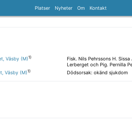
Platser
Nyheter
Om
Kontakt
1)
Fisk. Nils Pehrssons H. Sissa
et, Väsby (M)
Lerberget och Pig. Pernilla Pe
1)
Dödsorsak: okänd sjukdom
et, Väsby (M)