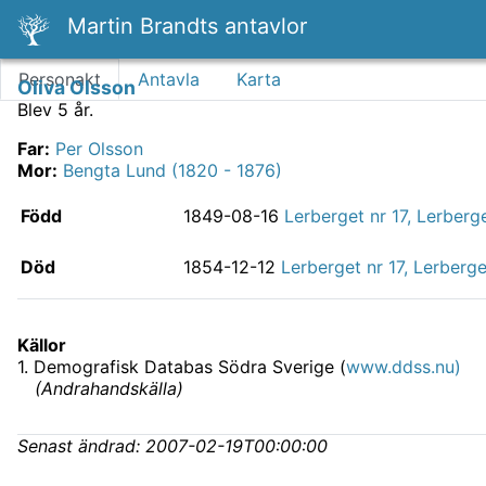
Martin Brandts antavlor
Personakt
Antavla
Karta
Oliva Olsson
Blev 5 år.
Far
:
Per Olsson
Mor
:
Bengta Lund (1820 - 1876)
Född
1849-08-16
Lerberget nr 17, Lerberg
Död
1854-12-12
Lerberget nr 17, Lerberg
Källor
1
.
Demografisk Databas Södra Sverige (
www.ddss.nu)
(
Andrahandskälla
)
Senast ändrad:
2007-02-19T00:00:00