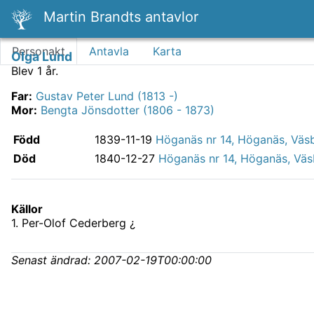
Martin Brandts antavlor
Personakt
Antavla
Karta
Olga Lund
Blev 1 år.
Far
:
Gustav Peter Lund (1813 -)
Mor
:
Bengta Jönsdotter (1806 - 1873)
Född
1839-11-19
Höganäs nr 14, Höganäs, Väs
Död
1840-12-27
Höganäs nr 14, Höganäs, Väs
Källor
1
.
Per-Olof Cederberg ¿
Senast ändrad:
2007-02-19T00:00:00