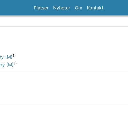
Platser
Nyheter
Om
Kontakt
1)
by (M)
1)
by (M)