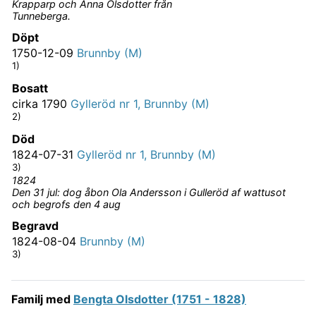
Krapparp och Anna Olsdotter från
Tunneberga.
Döpt
1750-12-09
Brunnby (M)
1)
Bosatt
cirka 1790
Gylleröd nr 1, Brunnby (M)
2)
Död
1824-07-31
Gylleröd nr 1, Brunnby (M)
3)
1824
Den 31 jul: dog åbon Ola Andersson i Gulleröd af wattusot
och begrofs den 4 aug
Begravd
1824-08-04
Brunnby (M)
3)
Familj med
Bengta Olsdotter (1751 - 1828)