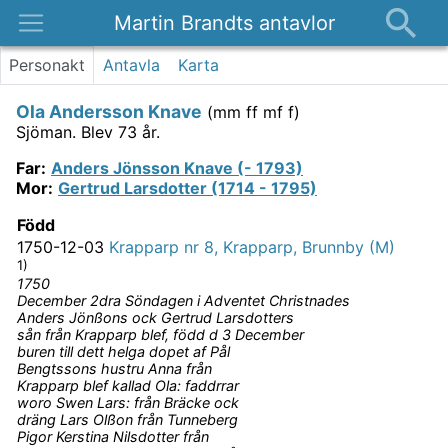
Martin Brandts antavlor
Platser
Personakt
Antavla
Karta
Nyheter
Ola Andersson Knave
(
mm ff mf f
)
Om
Sjöman.
Blev 73 år.
Kontakt
Far
:
Anders Jönsson Knave (- 1793)
Mor
:
Gertrud Larsdotter (1714 - 1795)
Född
1750-12-03
Krapparp nr 8, Krapparp, Brunnby (M)
1)
1750
December 2dra Söndagen i Adventet Christnades
Anders Jönßons ock Gertrud Larsdotters
sån från Krapparp blef, född d 3 December
buren till dett helga dopet af Pål
Bengtssons hustru Anna från
Krapparp blef kallad Ola: faddrrar
woro Swen Lars: från Bräcke ock
dräng Lars Olßon från Tunneberg
Pigor Kerstina Nilsdotter från