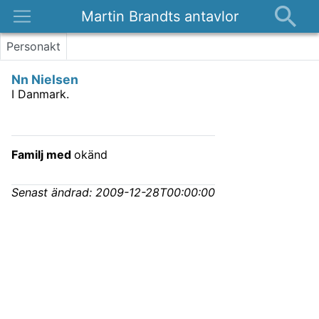
Martin Brandts antavlor
Platser
Personakt
Nyheter
Nn Nielsen
Om
I Danmark.
Kontakt
Familj med
okänd
Senast ändrad:
2009-12-28T00:00:00