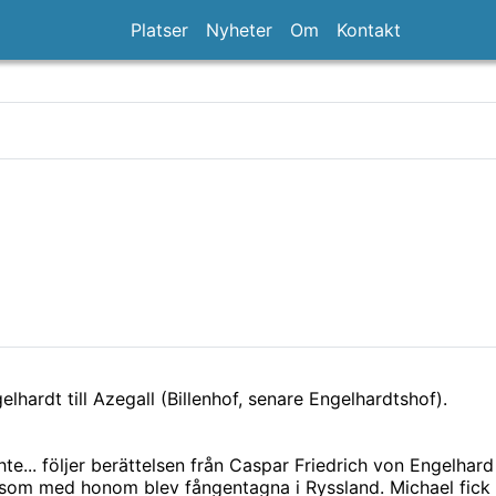
Platser
Nyheter
Om
Kontakt
rdt till Azegall (Billenhof, senare Engelhardtshof).
te... följer berättelsen från Caspar Friedrich von Engelhar
som med honom blev fångentagna i Ryssland. Michael fick 