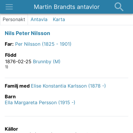
Martin Brandts antavlor
Platser
Personakt
Antavla
Karta
Nyheter
Nils Peter Nilsson
Om
Far
:
Per Nilsson (1825 - 1901)
Kontakt
Född
1876-02-25
Brunnby (M)
1)
Familj med
Elise Konstantia Karlsson (1878 -)
Barn
Ella Margareta Persson (1915 -)
Källor