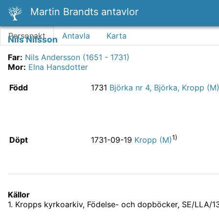
Martin Brandts antavlor
Personakt
Antavla
Karta
Nils Nilsson
Far
:
Nils Andersson (1651 - 1731)
Mor
:
Elna Hansdotter
Född
1731
Björka nr 4, Björka, Kropp (M
1)
Döpt
1731-09-19
Kropp (M)
Källor
1
.
Kropps kyrkoarkiv, Födelse- och dopböcker, SE/LLA/13