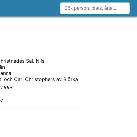
hristnades Sal. Nils
ån
Hanna
: och Carl Christophers av Biörka
rälder
ne