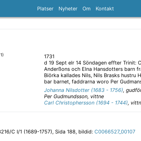
Platser
Nyheter
Om
Kontakt
1)
1731
)
d 19 Sept elr 14 Söndagen effter Trinit: C
Anderßons och Elna Hansdotters barn fr
Biörka kallades Nils, Nils Brasks hustru 
bar barnet, faddrarna woro Per Gudmans
Johanna Nilsdotter (1683 - 1756)
,
gudfö
Per
Gudmundsson
,
vittne
Carl Christophersson (1694 - 1744)
,
vitt
216/C I/1 (1689-1757)
, Sida 188, bildid:
C0066527_00107