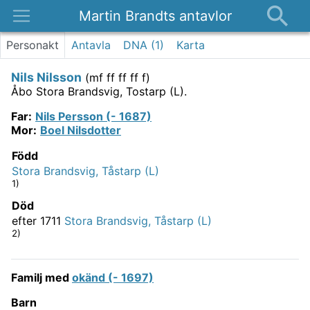
Martin Brandts antavlor
Platser
Personakt
Antavla
DNA (
1
)
Karta
Nyheter
Nils Nilsson
(
mf ff ff ff f
)
Om
Åbo Stora Brandsvig, Tostarp (L).
Kontakt
Far
:
Nils Persson (- 1687)
Mor
:
Boel Nilsdotter
Född
Stora Brandsvig, Tåstarp (L)
1)
Död
efter 1711
Stora Brandsvig, Tåstarp (L)
2)
Familj med
okänd (- 1697)
Barn