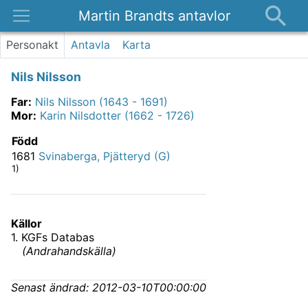
Martin Brandts antavlor
Platser
Personakt
Antavla
Karta
Nyheter
Nils Nilsson
Om
Far
:
Nils Nilsson (1643 - 1691)
Kontakt
Mor
:
Karin Nilsdotter (1662 - 1726)
Född
1681
Svinaberga, Pjätteryd (G)
1)
Källor
1
.
KGFs Databas
(
Andrahandskälla
)
Senast ändrad:
2012-03-10T00:00:00