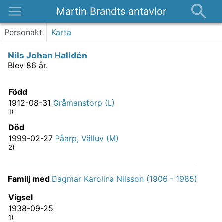
Martin Brandts antavlor
Platser
Personakt
Karta
Nyheter
Nils Johan Halldén
Om
Blev 86 år.
Kontakt
Född
1912-08-31
Gråmanstorp (L)
1)
Död
1999-02-27
Påarp, Välluv (M)
2)
Familj med
Dagmar Karolina Nilsson (1906 - 1985)
Vigsel
1938-09-25
1)