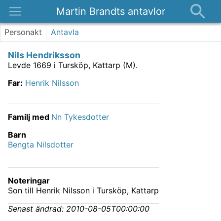
Martin Brandts antavlor
Platser
Personakt
Antavla
Nyheter
Nils Hendriksson
Om
Levde 1669 i Tursköp, Kattarp (M).
Kontakt
Far
:
Henrik Nilsson
Familj med
Nn Tykesdotter
Barn
Bengta Nilsdotter
Noteringar
Son till Henrik Nilsson i Tursköp, Kattarp
Senast ändrad:
2010-08-05T00:00:00