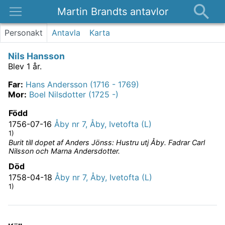
Martin Brandts antavlor
Platser
Personakt
Antavla
Karta
Nyheter
Nils Hansson
Om
Blev 1 år.
Kontakt
Far
:
Hans Andersson (1716 - 1769)
Mor
:
Boel Nilsdotter (1725 -)
Född
1756-07-16
Åby nr 7, Åby, Ivetofta (L)
1)
Burit till dopet af Anders Jönss: Hustru utj Åby. Fadrar Carl
Nilsson och Marna Andersdotter.
Död
1758-04-18
Åby nr 7, Åby, Ivetofta (L)
1)