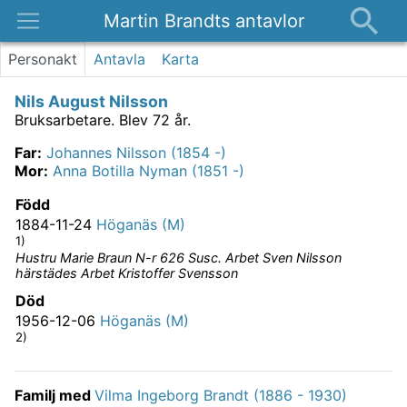
Martin Brandts antavlor
Platser
Personakt
Antavla
Karta
Nyheter
Nils August Nilsson
Om
Bruksarbetare.
Blev 72 år.
Kontakt
Far
:
Johannes Nilsson (1854 -)
Mor
:
Anna Botilla Nyman (1851 -)
Född
1884-11-24
Höganäs (M)
1)
Hustru Marie Braun N-r 626 Susc. Arbet Sven Nilsson
härstädes Arbet Kristoffer Svensson
Död
1956-12-06
Höganäs (M)
2)
Familj med
Vilma Ingeborg Brandt (1886 - 1930)