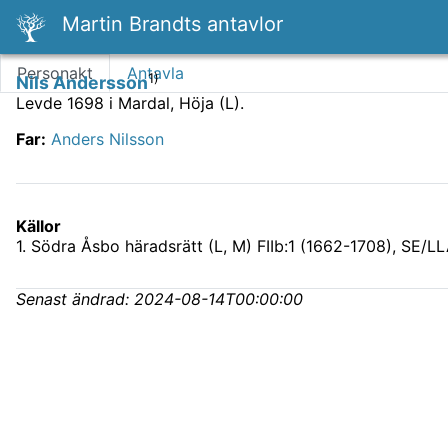
Martin Brandts antavlor
Personakt
Antavla
1)
Nils Andersson
Levde 1698 i Mardal, Höja (L).
Far
:
Anders Nilsson
Källor
1
.
Södra Åsbo häradsrätt (L, M) FIIb:1 (1662-1708), SE/L
Senast ändrad:
2024-08-14T00:00:00