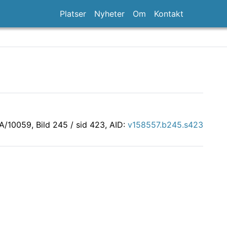
Platser
Nyheter
Om
Kontakt
LA/10059
, Bild 245 / sid 423, AID:
v158557.b245.s423