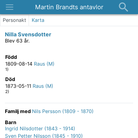
Martin Brandts antavlor
Platser
Personakt
Karta
Nyheter
Nilla Svensdotter
Om
Blev 63 år.
Kontakt
Född
1809-08-14
Raus (M)
1)
Död
1873-05-11
Raus (M)
2)
Familj med
Nils Persson (1809 - 1870)
Barn
Ingrid Nilsdotter (1843 - 1914)
Sven Petter Nilsson (1845 - 1910)