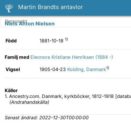
Martin Brandts antavlor
Personakt
Niels Anton Nielsen
1)
Född
1881-10-18
Familj med
Eleonora Kristiane Henriksen (1884 -)
1)
Vigsel
1905-04-23
Kolding, Danmark
Källor
1
.
Ancestry.com. Danmark, kyrkböcker, 1812-1918 [databas
(
Andrahandskälla
)
Senast ändrad:
2022-12-30T00:00:00