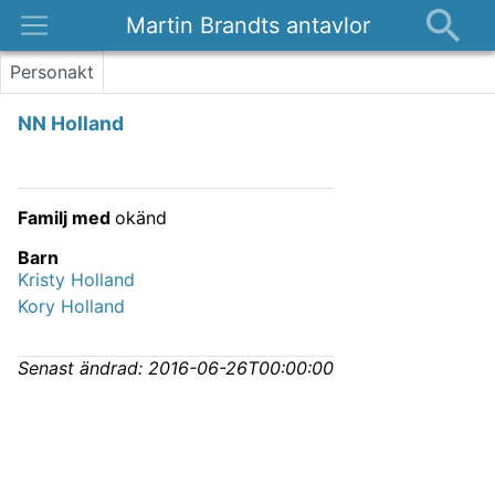
Martin Brandts antavlor
Platser
Personakt
Nyheter
NN Holland
Om
Kontakt
Familj med
okänd
Barn
Kristy Holland
Kory Holland
Senast ändrad:
2016-06-26T00:00:00