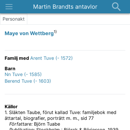
Martin Brandts antavlor
Platser
Personakt
Nyheter
1)
Maye von Wettberg
Om
Kontakt
Familj med
Arent Tuve (- 1572)
Barn
Nn Tuve (- 1585)
Berend Tuve (- 1603)
Källor
1
.
Släkten Taube, förut kallad Tuve: familjebok med
ättartal, biografier, porträtt m. m.
, sid 77
Författare:
Björn Tuabe
Publikation:
Stockholm : Björck & Börjesson, 1939