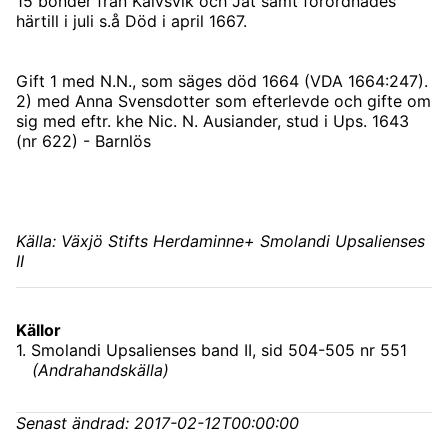
15 bönder från Kalvsvik och Jät samt förordnades
härtill i juli s.å Död i april 1667.
Gift 1 med N.N., som säges död 1664 (VDA 1664:247).
2) med Anna Svensdotter som efterlevde och gifte om
sig med eftr. khe Nic. N. Ausiander, stud i Ups. 1643
(nr 622) - Barnlös
Källa: Växjö Stifts Herdaminne+ Smolandi Upsalienses
II
Källor
1
.
Smolandi Upsalienses band II
, sid 504-505 nr 551
(
Andrahandskälla
)
Senast ändrad:
2017-02-12T00:00:00