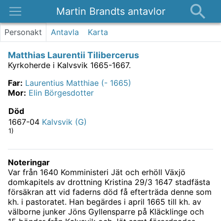
Martin Brandts antavlor
Platser
Personakt
Antavla
Karta
Nyheter
Matthias Laurentii Tilibercerus
Om
Kyrkoherde i Kalvsvik 1665-1667.
Kontakt
Far
:
Laurentius Matthiae (- 1665)
Mor
:
Elin Börgesdotter
Död
1667-04
Kalvsvik (G)
1)
Noteringar
Var från 1640 Komministeri Jät och erhöll Växjö
domkapitels av drottning Kristina 29/3 1647 stadfästa
försäkran att vid faderns död få efterträda denne som
kh. i pastoratet. Han begärdes i april 1665 till kh. av
välborne junker Jöns Gyllensparre på Kläcklinge och