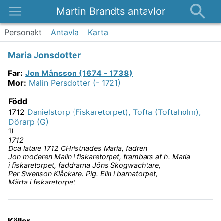
Martin Brandts antavlor
Platser
Personakt
Antavla
Karta
Nyheter
Maria Jonsdotter
Om
Far
:
Jon Månsson (1674 - 1738)
Kontakt
Mor
:
Malin Persdotter (- 1721)
Född
1712
Danielstorp (Fiskaretorpet), Tofta (Toftaholm),
Dörarp (G)
1)
1712
Dca latare 1712 CHristnades Maria, fadren
Jon moderen Malin i fiskaretorpet, frambars af h. Maria
i fiskaretorpet, faddrarna Jöns Skogwachtare,
Per Swenson Klåckare. Pig. Elin i barnatorpet,
Märta i fiskaretorpet.
Källor