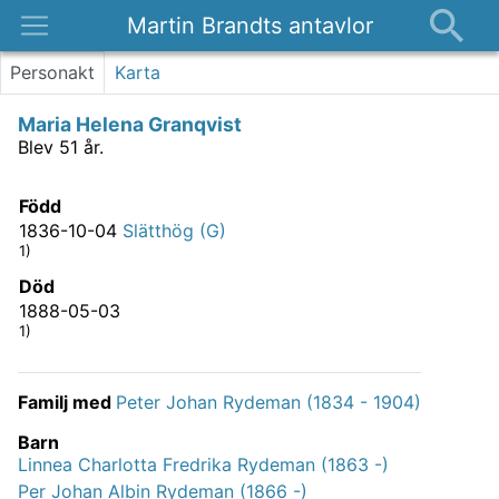
Martin Brandts antavlor
Platser
Personakt
Karta
Nyheter
Maria Helena Granqvist
Om
Blev 51 år.
Kontakt
Född
1836-10-04
Slätthög (G)
1)
Död
1888-05-03
1)
Familj med
Peter Johan Rydeman (1834 - 1904)
Barn
Linnea Charlotta Fredrika Rydeman (1863 -)
Per Johan Albin Rydeman (1866 -)