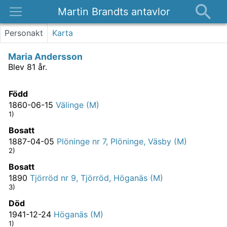
Martin Brandts antavlor
Platser
Personakt
Karta
Nyheter
Maria Andersson
Om
Blev 81 år.
Kontakt
Född
1860-06-15
Välinge (M)
1)
Bosatt
1887-04-05
Plöninge nr 7, Plöninge, Väsby (M)
2)
Bosatt
1890
Tjörröd nr 9, Tjörröd, Höganäs (M)
3)
Död
1941-12-24
Höganäs (M)
1)