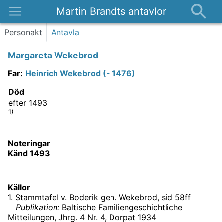
Martin Brandts antavlor
Platser
Personakt
Antavla
Nyheter
Margareta Wekebrod
Om
Far
:
Heinrich Wekebrod (- 1476)
Kontakt
Död
efter 1493
1)
Noteringar
Känd 1493
Källor
1
.
Stammtafel v. Boderik gen. Wekebrod
, sid 58ff
Publikation:
Baltische Familiengeschichtliche
Mitteilungen, Jhrg. 4 Nr. 4, Dorpat 1934