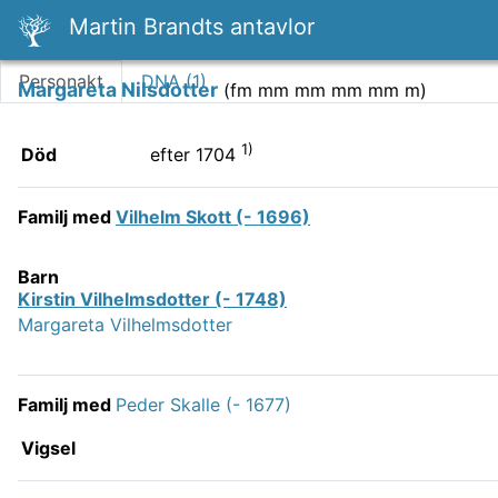
Martin Brandts antavlor
Personakt
DNA (
1
)
Margareta Nilsdotter
(
fm mm mm mm mm m
)
1)
Död
efter 1704
Familj med
Vilhelm Skott (- 1696)
Barn
Kirstin Vilhelmsdotter (- 1748)
Margareta Vilhelmsdotter
Familj med
Peder Skalle (- 1677)
Vigsel