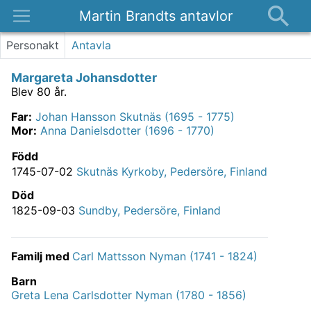
Martin Brandts antavlor
Platser
Personakt
Antavla
Nyheter
Margareta Johansdotter
Om
Blev 80 år.
Kontakt
Far
:
Johan Hansson Skutnäs (1695 - 1775)
Mor
:
Anna Danielsdotter (1696 - 1770)
Född
1745-07-02
Skutnäs Kyrkoby, Pedersöre, Finland
Död
1825-09-03
Sundby, Pedersöre, Finland
Familj med
Carl Mattsson Nyman (1741 - 1824)
Barn
Greta Lena Carlsdotter Nyman (1780 - 1856)