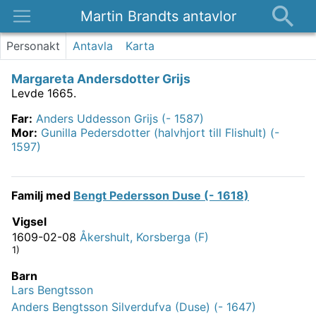
Martin Brandts antavlor
Platser
Personakt
Antavla
Karta
Nyheter
Margareta Andersdotter Grijs
Om
Levde 1665.
Kontakt
Far
:
Anders Uddesson Grijs (- 1587)
Mor
:
Gunilla Pedersdotter (halvhjort till Flishult) (-
1597)
Familj med
Bengt Pedersson Duse (- 1618)
Vigsel
1609-02-08
Åkershult, Korsberga (F)
1)
Barn
Lars Bengtsson
Anders Bengtsson Silverdufva (Duse) (- 1647)