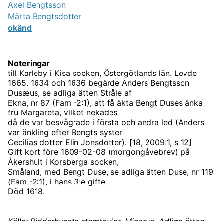
Axel Bengtsson
Märta Bengtsdotter
okänd
Noteringar
till Karleby i Kisa socken, Östergötlands län. Levde
1665. 1634 och 1636 begärde Anders Bengtsson
Dusæus, se adliga ätten Stråle af
Ekna, nr 87 (Fam -2:1), att få äkta Bengt Duses änka
fru Margareta, vilket nekades
då de var besvågrade i första och andra led (Anders
var änkling efter Bengts syster
Cecilias dotter Elin Jonsdotter). [18, 2009:1, s 12]
Gift kort före 1609-02-08 (morgongåvebrev) på
Åkershult i Korsberga socken,
Småland, med Bengt Duse, se adliga ätten Duse, nr 119
(Fam -2:1), i hans 3:e gifte.
Död 1618.