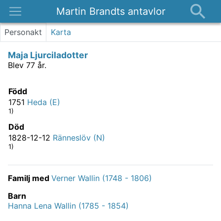
Martin Brandts antavlor
Platser
Personakt
Karta
Nyheter
Maja Ljurciladotter
Om
Blev 77 år.
Kontakt
Född
1751
Heda (E)
1)
Död
1828-12-12
Ränneslöv (N)
1)
Familj med
Verner Wallin (1748 - 1806)
Barn
Hanna Lena Wallin (1785 - 1854)