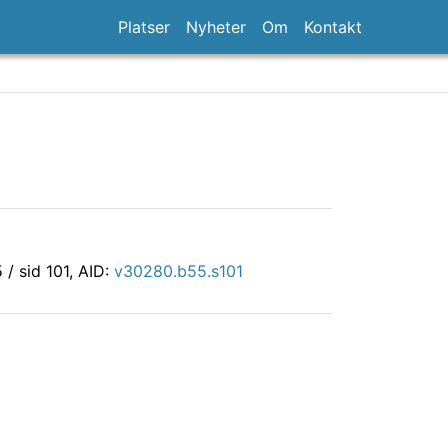
Platser
Nyheter
Om
Kontakt
5 / sid 101, AID:
v30280.b55.s101