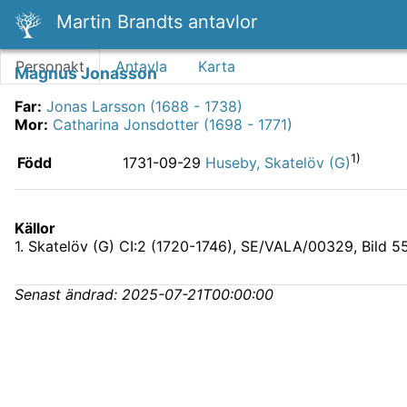
Martin Brandts antavlor
Personakt
Antavla
Karta
Magnus Jonasson
Far
:
Jonas Larsson (1688 - 1738)
Mor
:
Catharina Jonsdotter (1698 - 1771)
1)
Född
1731-09-29
Huseby, Skatelöv (G)
Källor
1
.
Skatelöv (G) CI:2 (1720-1746), SE/VALA/00329
, Bild 5
Senast ändrad:
2025-07-21T00:00:00