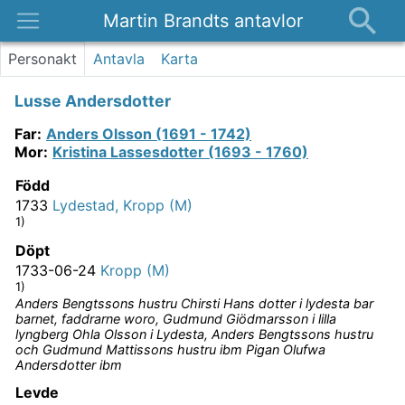
Martin Brandts antavlor
Platser
Personakt
Antavla
Karta
Nyheter
Lusse Andersdotter
Om
Far
:
Anders Olsson (1691 - 1742)
Kontakt
Mor
:
Kristina Lassesdotter (1693 - 1760)
Född
1733
Lydestad, Kropp (M)
1)
Döpt
1733-06-24
Kropp (M)
1)
Anders Bengtssons hustru Chirsti Hans dotter i lydesta bar
barnet, faddrarne woro, Gudmund Giödmarsson i lilla
lyngberg Ohla Olsson i Lydesta, Anders Bengtssons hustru
och Gudmund Mattissons hustru ibm Pigan Olufwa
Andersdotter ibm
Levde