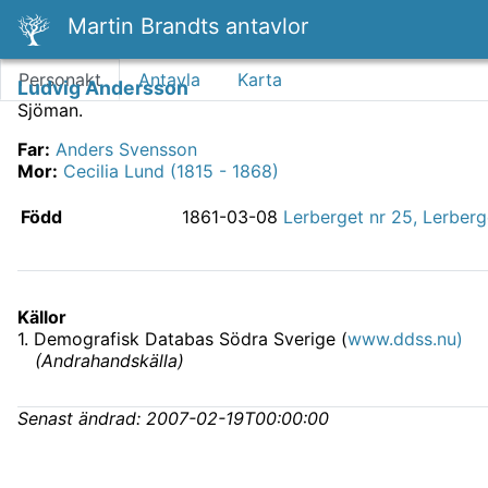
Martin Brandts antavlor
Personakt
Antavla
Karta
Ludvig Andersson
Sjöman.
Far
:
Anders Svensson
Mor
:
Cecilia Lund (1815 - 1868)
Född
1861-03-08
Lerberget nr 25, Lerberg
Källor
1
.
Demografisk Databas Södra Sverige (
www.ddss.nu)
(
Andrahandskälla
)
Senast ändrad:
2007-02-19T00:00:00