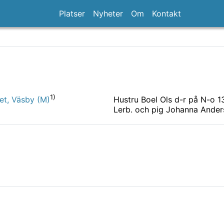
Platser
Nyheter
Om
Kontakt
1)
Hustru Boel Ols d-r på N-o 1
et, Väsby (M)
Lerb. och pig Johanna Anders