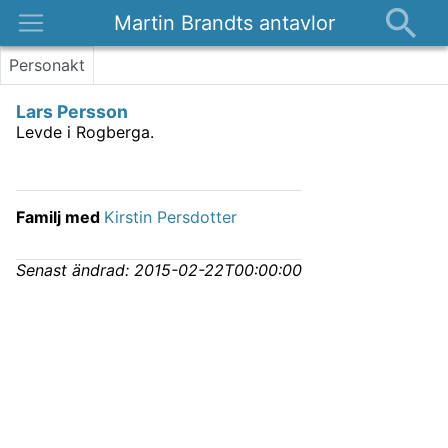
Martin Brandts antavlor
Platser
Personakt
Nyheter
Lars Persson
Om
Levde i Rogberga.
Kontakt
Familj med
Kirstin Persdotter
Senast ändrad:
2015-02-22T00:00:00