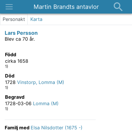
Martin Brandts antavlor
Platser
Personakt
Karta
Nyheter
Lars Persson
Om
Blev ca 70 år.
Kontakt
Född
cirka 1658
1)
Död
1728
Vinstorp, Lomma (M)
1)
Begravd
1728-03-06
Lomma (M)
1)
Familj med
Elsa Nilsdotter (1675 -)